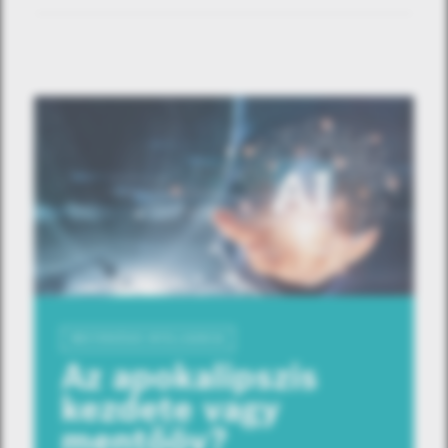
MESTERSÉGES INTELLIGENCIA
Az apokalipszis
kezdete vagy
mentőöv?