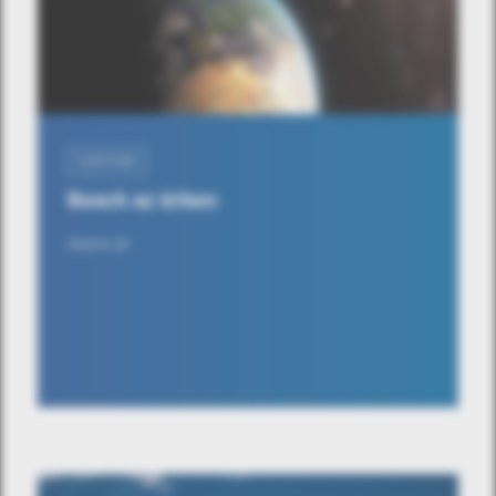
SZOFTVER
Bosch az űrben
2019.01.29