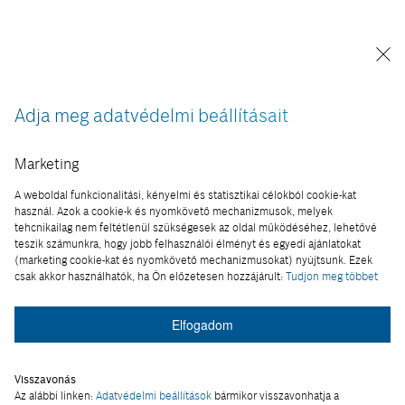
Adja meg adatvédelmi beállításait
MESTERSÉGES INTELLIGENCIA
Marketing
Kell ez nekünk?
A weboldal funkcionalitási, kényelmi és statisztikai célokból cookie-kat
használ. Azok a cookie-k és nyomkövető mechanizmusok, melyek
Összegyűjtöttünk néhány szemléletes
tehcnikailag nem feltétlenül szükségesek az oldal működéséhez, lehetővé
példát, amelyek különböző élethelyzeteket
teszik számunkra, hogy jobb felhasználói élményt és egyedi ajánlatokat
mutatnak be. A valós életben bármikor
(marketing cookie-kat és nyomkövető mechanizmusokat) nyújtsunk. Ezek
csak akkor használhatók, ha Ön előzetesen hozzájárult:
Tudjon meg többet
előforduló szituációkban…
2020.12.17
Elfogadom
Visszavonás
Az alábbi linken:
Adatvédelmi beállítások
bármikor visszavonhatja a