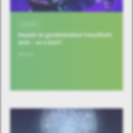
MOBILITÁS
Repülő és gondolatokkal irányítható
autó – ez a jövő?
2021.09.23