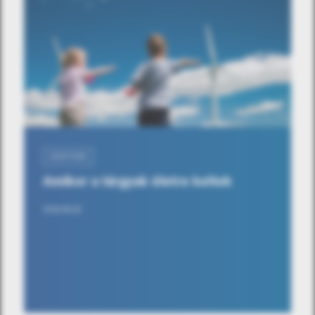
SZOFTVER
Amikor a tárgyak életre keltek
2018.08.29