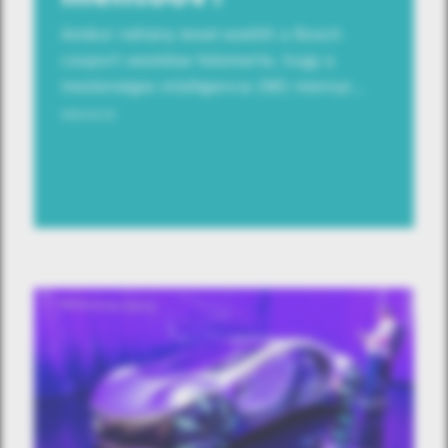
Amikor néhány évvel ezelőtt a Bosch
csoport vezetése felismerte, hogy a
mesterséges intelligencia (MI) mennyi…
2023.02.23