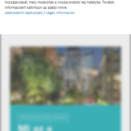
hozzájárulását, mely módosítás a visszavonástól lép hatályba. További
információért kattintson az alábbi linkre:
Adatvédelmi tájékoztató / céges információk
.
MESTERSÉGES INTELLIGENCIA
Mi az a