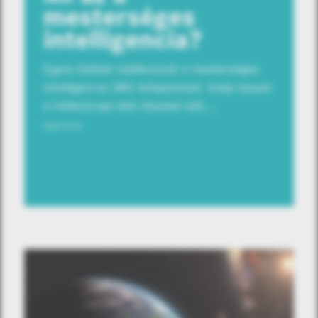
mesterséges
intelligencia?
Egyre többet találkozunk a mesterséges
intelligencia (MI) kifejezéssel. Szép lassan
a hétköznapi élet részévé vált,…
2020.10.15