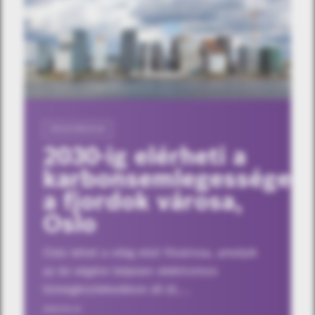
OKOSVÁROSOK
2030-ig elérheti a
karbonsemlegességet
a fjordok városa,
Oslo
Oslo lehet a világ első fővárosa, amelyik
az év végére teljesen elektromos
tömegközlekedésre áll át,…
2023.03.13