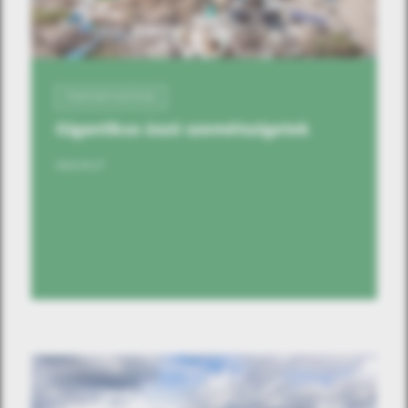
FENNTARTHATÓSÁG
Gigantikus úszó szemétszigetek
2023.03.27