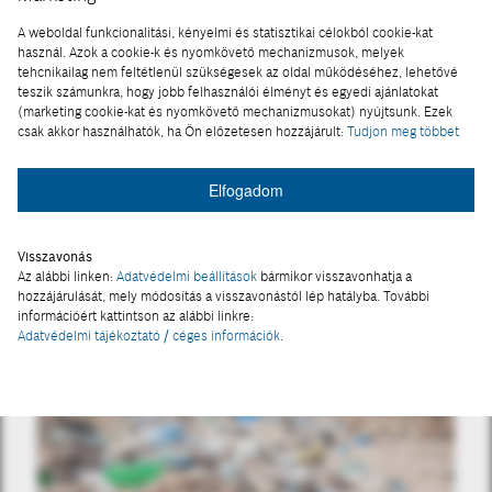
A weboldal funkcionalitási, kényelmi és statisztikai célokból cookie-kat
OKOSESZKÖZ
használ. Azok a cookie-k és nyomkövető mechanizmusok, melyek
Okoskulaccsal sosem szomjazunk
tehcnikailag nem feltétlenül szükségesek az oldal működéséhez, lehetővé
teszik számunkra, hogy jobb felhasználói élményt és egyedi ajánlatokat
(marketing cookie-kat és nyomkövető mechanizmusokat) nyújtsunk. Ezek
2025.05.19
csak akkor használhatók, ha Ön előzetesen hozzájárult:
Tudjon meg többet
Elfogadom
Visszavonás
Az alábbi linken:
Adatvédelmi beállítások
bármikor visszavonhatja a
hozzájárulását, mely módosítás a visszavonástól lép hatályba. További
információért kattintson az alábbi linkre:
Adatvédelmi tájékoztató / céges információk
.