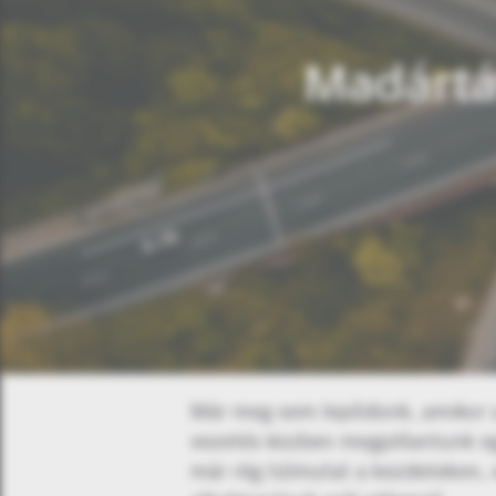
Madártáv
Már meg sem lepődünk, amikor a n
vezetés közben megpillantunk eg
már rég túlmutat a kezdeteken, 