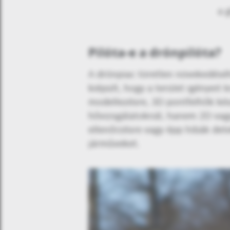
a 
Pilóta-e a drónpilóta?
A drónpiac töretlen növekedéséhe
kiépült, hogy a terület igényeit 
modellezésre, 3D pontfelhők kés
hővizsgálatoknál, hanem 2D vagy
ellenőrzésre vagy épp hibák dete
járműveket.