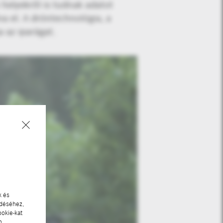
 helyekről is tudnak adatot
a el. A dróntechnológia, a
 az iparágat.
k és
ödéséhez,
ookie-kat
n