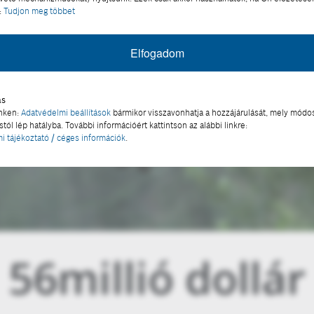
:
Tudjon meg többet
Elfogadom
ás
inken:
Adatvédelmi beállítások
bármikor visszavonhatja a hozzájárulását, mely módos
tól lép hatályba. További információért kattintson az alábbi linkre:
i tájékoztató / céges információk
.
56
millió dollár