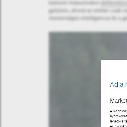
baleseti helyszínekre
defibrillát
gyűjteni, ahová az ember csak n
mesterséges intelligencia és a g
Adja 
Market
A weboldal 
nyomkövető
lehetővé t
és nyomköv