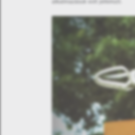
alkalmazásuk volt jellemző.