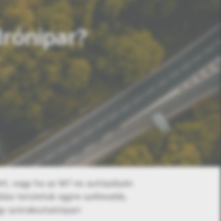
drónipar?
ett, vagy ha az M7-es autópályán
ási területük egyre szélesebb,
y szórakoztatóipari