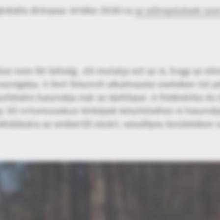
globális drónpiac értéke 2030-ra
az előrejelzések szer
z nem fér kétség. Jól mutatja ezt az is, hogy az elmú
kiszolgálja. A fent felsorolt alkalmazási eseteken túl
zítésére használja már az építőipar. A földmérési é
 3D ortomozaikus térképek készítéséhez is használj
ktálására az embertől elzárt, veszélyes területeken is