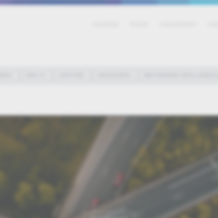
Kezdőlap
Rólunk
Adatvédelem
Ada
ÁROS
IPAR 4.0
SZOFTVER
OKOSESZKÖZ
MESTERSÉGES INTELLIGENCI