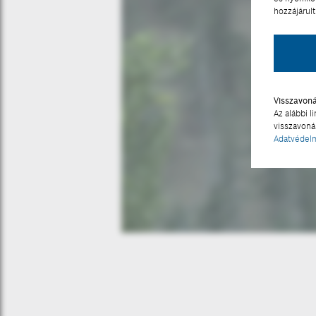
hozzájárult
Visszavon
Az alábbi l
visszavonás
Adatvédelm