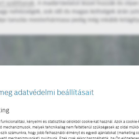
ort szállítanak
. A madártávlatot közel hozzák és olyan
agy nehézségek, sok idő és magas költségek árán jutn
épi tanulás mesterhármasa pedig még inkább kitágítja
meg adatvédelmi beállításait
ing
funkcionalitási, kényelmi és statisztikai célokból cookie-kat használ. Azok a cookie-
 mechanizmusok, melyek tehcnikailag nem feltétlenül szükségesek az oldal műk
eszik számunkra, hogy jobb felhasználói élményt és egyedi ajánlatokat (marketing c
ető mechanizmusokat) nyújtsunk. Ezek csak akkor használhatók, ha Ön előzetese