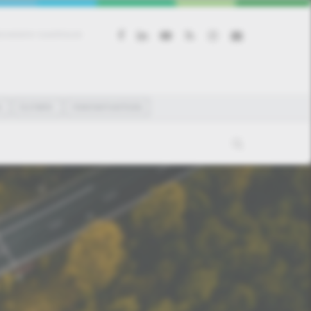
facebook
linkedin
youtube
RSS
instagram
email
tvédelmi beállítások
A
ÉLETMÓD
FENNTARTHATÓSÁG