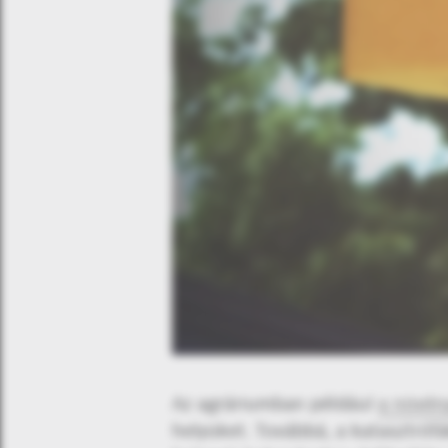
Az agráriumban például
a növény
helyüket. Továbbá, a katasztrófá