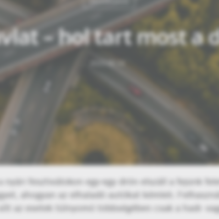
OKOSESZKÖZ
lat – hol tart most a 
2023.06.19
yári fesztiválokon egy-egy drón elszáll a fejünk fel
yet, ahogyan az elhaladó autókat kémleli. Felhasznál
sőt az esetek túlnyomó többségében csak a hadi- vag