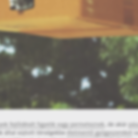
ek fejlődését figyelik vagy permeteznek
, de akár
pás
k által sújtott térségekbe
életmentő gyógyszereket
v