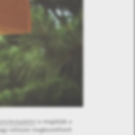
ztorkutyaként
is megállják a
agy nehezen megközelíthető