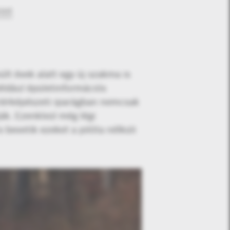
int
lt évek alatt egy új szakma is
 például épületinformációs
s térképészeti iparágban nemcsak
ák. Ezenkívül még légi
 bevetik ezeket a pilóta nélküli