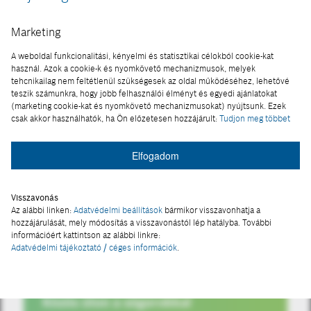
IoT Blog
Marketing
A weboldal funkcionalitási, kényelmi és statisztikai célokból cookie-kat
használ. Azok a cookie-k és nyomkövető mechanizmusok, melyek
tehcnikailag nem feltétlenül szükségesek az oldal működéséhez, lehetővé
teszik számunkra, hogy jobb felhasználói élményt és egyedi ajánlatokat
(marketing cookie-kat és nyomkövető mechanizmusokat) nyújtsunk. Ezek
csak akkor használhatók, ha Ön előzetesen hozzájárult:
Tudjon meg többet
Elfogadom
Visszavonás
Az alábbi linken:
Adatvédelmi beállítások
bármikor visszavonhatja a
hozzájárulását, mely módosítás a visszavonástól lép hatályba. További
információért kattintson az alábbi linkre:
Adatvédelmi tájékoztató / céges információk
.
MOBILITÁS
Közös úton a sógorokkal